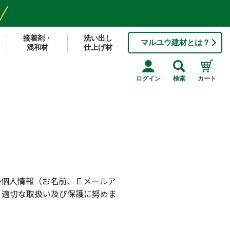
接着剤・
洗い出し
マルユウ建材とは？
混和材
仕上げ材
ログイン
検索
カート
の個人情報（お名前、Ｅメールア
、適切な取扱い及び保護に努めま